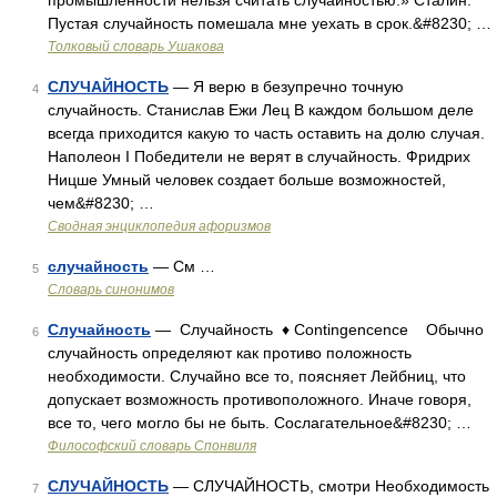
промышленности нельзя считать случайностью.» Сталин.
Пустая случайность помешала мне уехать в срок.&#8230; …
Толковый словарь Ушакова
СЛУЧАЙНОСТЬ
— Я верю в безупречно точную
4
случайность. Станислав Ежи Лец В каждом большом деле
всегда приходится какую то часть оставить на долю случая.
Наполеон I Победители не верят в случайность. Фридрих
Ницше Умный человек создает больше возможностей,
чем&#8230; …
Сводная энциклопедия афоризмов
случайность
— См …
5
Словарь синонимов
Случайность
— Случайность ♦ Contingencence Обычно
6
случайность определяют как противо положность
необходимости. Случайно все то, поясняет Лейбниц, что
допускает возможность противоположного. Иначе говоря,
все то, чего могло бы не быть. Сослагательное&#8230; …
Философский словарь Спонвиля
СЛУЧАЙНОСТЬ
— СЛУЧАЙНОСТЬ, смотри Необходимость
7