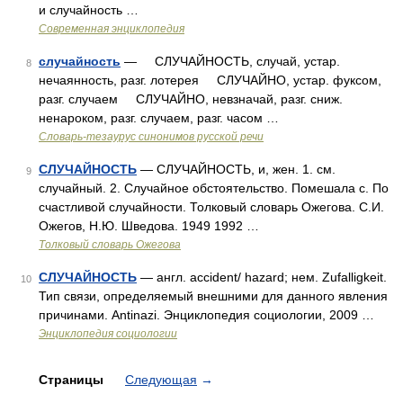
и случайность …
Современная энциклопедия
случайность
— СЛУЧАЙНОСТЬ, случай, устар.
8
нечаянность, разг. лотерея СЛУЧАЙНО, устар. фуксом,
разг. случаем СЛУЧАЙНО, невзначай, разг. сниж.
ненароком, разг. случаем, разг. часом …
Словарь-тезаурус синонимов русской речи
СЛУЧАЙНОСТЬ
— СЛУЧАЙНОСТЬ, и, жен. 1. см.
9
случайный. 2. Случайное обстоятельство. Помешала с. По
счастливой случайности. Толковый словарь Ожегова. С.И.
Ожегов, Н.Ю. Шведова. 1949 1992 …
Толковый словарь Ожегова
СЛУЧАЙНОСТЬ
— англ. accident/ hazard; нем. Zufalligkeit.
10
Тип связи, определяемый внешними для данного явления
причинами. Antinazi. Энциклопедия социологии, 2009 …
Энциклопедия социологии
Страницы
Следующая
→